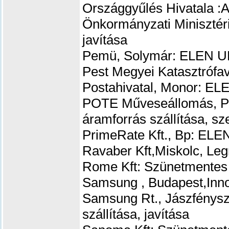
Országgyűlés Hivatala 
Önkormányzati Minisztér
javítása
Pemü, Solymár: ELEN UP
Pest Megyei Katasztrófa
Postahivatal, Monor: EL
POTE Műveseállomás, P
áramforrás szállítása, sz
PrimeRate Kft., Bp: ELE
Ravaber Kft,Miskolc, Leg
Rome Kft: Szünetmentes 
Samsung , Budapest,Inno
Samsung Rt., Jászfénys
szállítása, javítása