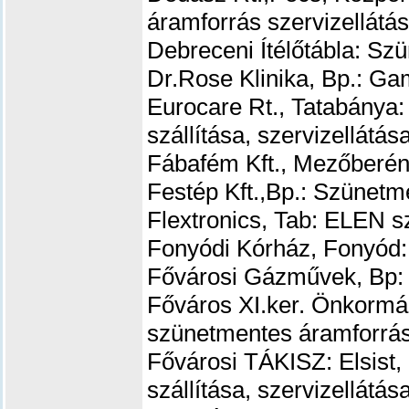
áramforrás szervizellátá
Debreceni Ítélőtábla: Szü
Dr.Rose Klinika, Bp.: Gam
Eurocare Rt., Tatabánya
szállítása, szervizellátás
Fábafém Kft., Mezőberény
Festép Kft.,Bp.: Szünetm
Flextronics, Tab: ELEN s
Fonyódi Kórház, Fonyód:
Fővárosi Gázművek, Bp: 
Főváros XI.ker. Önkormá
szünetmentes áramforráso
Fővárosi TÁKISZ: Elsist
szállítása, szervizellátás