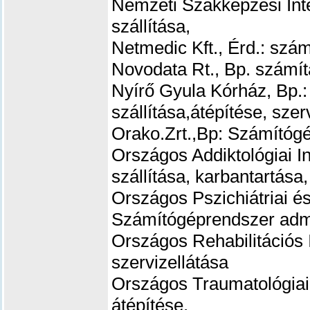
Nemzeti Szakképzési Int
szállítása,
Netmedic Kft., Érd.: szá
Novodata Rt., Bp. számít
Nyírő Gyula Kórház, Bp.
szállítása,átépítése, szer
Orako.Zrt.,Bp: Számítóg
Országos Addiktológiai I
szállítása, karbantartása,
Országos Pszichiátriai és
Számítógéprendszer admin
Országos Rehabilitációs 
szervizellátása
Országos Traumatológiai 
átépítése.