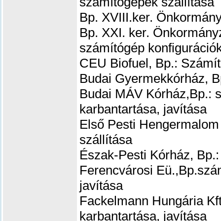
számítógépek szállítása
Bp. XVIII.ker. Önkormány
Bp. XXI. ker. Önkormányz
számítógép konfigurációk
CEU Biofuel, Bp.: Számí
Budai Gyermekkórház, Bp
Budai MÁV Kórház,Bp.: s
karbantartása, javítása
Első Pesti Hengermalom 
szállítása
Észak-Pesti Kórház, Bp.:
Ferencvárosi Eü.,Bp.
szám
javítása
Fackelmann Hungária Kft
karbantartása, javítása