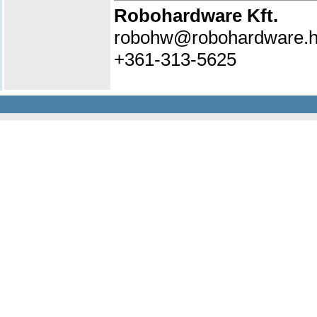
Robohardware Kft.
robohw@robohardware.
+361-313-5625