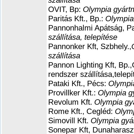
szállítása
OVIT, Bp:
Olympia gyártm
Paritás Kft., Bp.:
Olympia
Pannonhalmi Apátság, Pa
szállítása, telepítése
Pannonker Kft, Szbhely.,
szállítása
Pannon Lighting Kft, Bp.
rendszer szállítása,telepí
Pataki Kft., Pécs:
Olympia
Provillker Kft.:
Olympia gy
Revolum Kft.
Olympia gyá
Rome Kft., Cegléd:
Olymp
Simovill Kft.
Olympia gyár
Sonepar Kft, Dunaharaszt