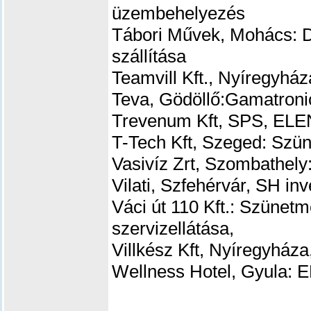
üzembehelyezés
Tábori Művek, Mohács: 
szállítása
Teamvill Kft., Nyíregyhá
Teva, Gödöllő:Gamatronic
Trevenum Kft, SPS, ELEN
T-Tech Kft, Szeged: Szün
Vasivíz Zrt, Szombathely
Vilati, Szfehérvár, SH inv
Váci út 110 Kft.: Szünetm
szervizellátása,
Villkész Kft, Nyíregyháza
Wellness Hotel, Gyula: 