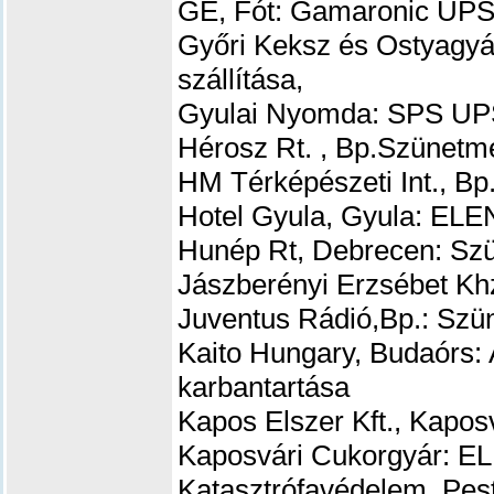
GE, Fót: Gamaronic UPS 
Győri Keksz és Ostyagyá
szállítása,
Gyulai Nyomda: SPS UPS
Hérosz Rt. , Bp.Szünetm
HM Térképészeti Int., Bp
Hotel Gyula, Gyula: ELE
Hunép Rt, Debrecen: Szü
Jászberényi Erzsébet Kh
Juventus Rádió,Bp.: Szü
Kaito Hungary, Budaórs:
karbantartása
Kapos Elszer Kft., Kapos
Kaposvári Cukorgyár: EL
Katasztrófavédelem ,Pes