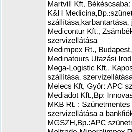
Martvill Kft, Békéscsaba
K&H
Medicina,Bp.
szüne
:
szállítása,karbantartása, 
Medicontur Kft., Zsámbék
szervizellátása
Medimpex Rt., Budapest,
Medinatours Utazási Ir
Mega-Logistic Kft., Kap
szállítása, szervizellátás
Melecs Kft, Győr: APC sz
Mediadot Kft.,Bp: Innova
MKB Rt. : Szünetmentes 
szervizellátása a bankfi
MGSZH,Bp.:APC szünetme
Moltrade-Mineralimpex Rt