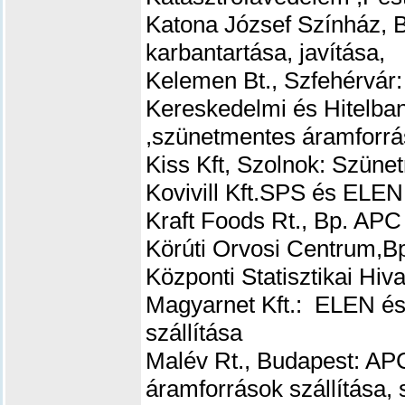
Katona József Színház, 
karbantartása, javítása,
Kelemen Bt., Szfehérvár
Kereskedelmi és Hitelban
,szünetmentes áramforrás
Kiss Kft, Szolnok: Szüne
Kovivill Kft.SPS és ELEN
Kraft Foods Rt., Bp. A
Körúti Orvosi Centrum,B
Központi Statisztikai H
Magyarnet Kft.:
ELEN és 
szállítása
Malév Rt., Budapest: A
áramforrások szállítása, 