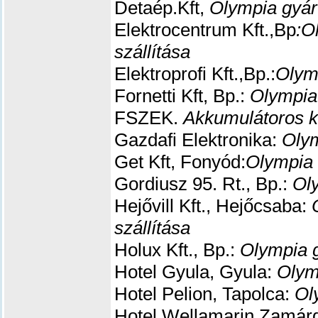
Detaép.Kft,
Olympia gyár
Elektrocentrum Kft.,Bp
:O
szállítása
Elektroprofi Kft.,Bp.:
Olym
Fornetti Kft, Bp.:
Olympia
FSZEK.
Akkumulátoros kö
Gazdafi Elektronika:
Olym
Get Kft, Fonyód:
Olympia 
Gordiusz 95. Rt., Bp.:
Ol
Hejővill Kft., Hejőcsaba:
szállítása
Holux Kft., Bp.:
Olympia g
Hotel Gyula, Gyula:
Olym
Hotel Pelion, Tapolca:
Ol
Hotel Wellamarin,Zamárd