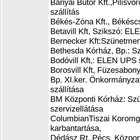
Bányai Bútor Kft.,Pilisv
szállítás
Békés-Zóna Kft., Békéscs
Betavill Kft, Szikszó: EL
Bernecker Kft:
Szünetment
Bethesda Kórház, Bp.: S
Bodóvill Kft,: ELEN UPS s
Borosvill Kft, Füzesabon
Bp. XI.ker. Önkormányza
szállítása
BM Központi Kórház: Szü
szervizellátása
ColumbianTiszai Koromg
karbantartása,
Dédász Rt.,Pécs, Közpon