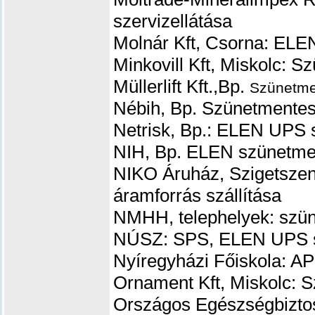
szervizellátása
Molnár Kft, Csorna: ELE
Minkovill Kft, Miskolc: 
Müllerlift Kft.,Bp.
Szünetme
Nébih, Bp. Szünetmentes 
Netrisk, Bp.: ELEN UPS s
NIH, Bp. ELEN szünetmen
NIKO Áruház, Szigetszen
áramforrás szállítása
NMHH, telephelyek: szün
NÚSZ: SPS, ELEN UPS sz
Nyíregyházi Főiskola: 
Ornament Kft, Miskolc: S
Országos Egészségbizto