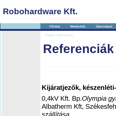
Robohardware Kft.
Főoldal
Webáruház
Újdonságok
Főoldal
> Referenciák
Referenciák
Kijáratjezők, készenléti-
0,4kV Kft. Bp.
Olympia gy
Albatherm Kft, Székesfe
szállítása