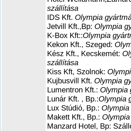
szállítása
IDS Kft.
Olympia gyártmá
Jetvill Kft.,Bp:
Olympia gy
K-Box Kft::
Olympia gyárt
Kekon Kft., Szeged:
Olym
Kész Kft., Kecskemét:
Ol
szállítása
Kiss Kft, Szolnok:
Olympi
Kujbusvill Kft.
Olympia gy
Lumentron Kft.:
Olympia 
Lunár Kft. , Bp.:
Olympia g
Lux Stúdió, Bp.:
Olympia 
Makett Kft., Bp.:
Olympia 
Manzard Hotel, Bp: Száll