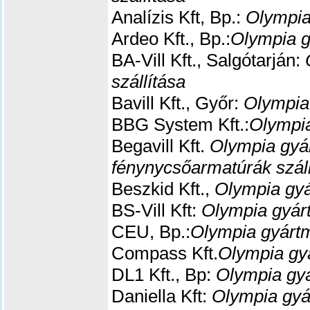
Analízis Kft, Bp.:
Olympia
Ardeo Kft., Bp.:
Olympia g
BA-Vill Kft., Salgótarján:
szállítása
Bavill Kft., Győr:
Olympia
BBG System Kft.:
Olympia
Begavill Kft.
Olympia gyá
fénynycsőarmatúrák száll
Beszkid Kft.,
Olympia gyá
BS-Vill Kft:
Olympia gyárt
CEU, Bp.:
Olympia gyártm
Compass Kft.
Olympia gyá
DL1 Kft., Bp:
Olympia gyá
Daniella Kft:
Olympia gyá