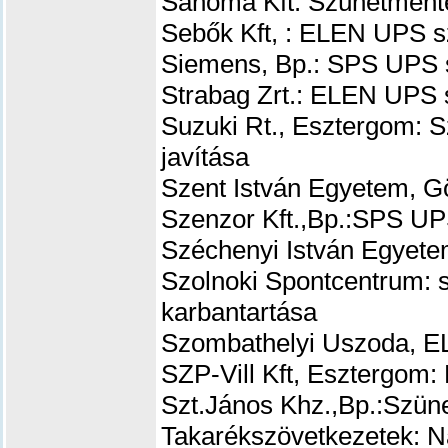
Sanoma Kft: Szünetmentes
Sebők Kft, : ELEN UPS sz
Siemens, Bp.: SPS UPS s
Strabag Zrt.: ELEN UPS s
Suzuki Rt., Esztergom: S
javítása
Szent István Egyetem, 
Szenzor Kft.,Bp.:SPS UPS
Széchenyi István Egyet
Szolnoki Spontcentrum: s
karbantartása
Szombathelyi Uszoda, E
SZP-Vill Kft, Esztergom:
Szt.János Khz.,Bp.:
Szüne
Takarékszövetkezetek: 