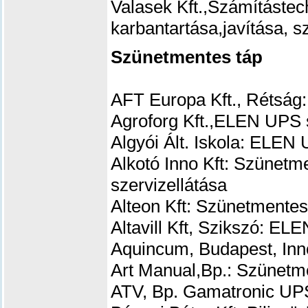
Valasek Kft.,
Számítástec
karbantartása,javítása, s
Szünetmentes táp
AFT Europa Kft., Rétság:
Agroforg Kft.,
ELEN UPS s
Algyói Ált. Iskola: ELEN 
Alkotó Inno Kft: Szünetme
szervizellátása
Alteon Kft: Szünetmentes
Altavill Kft, Szikszó: EL
Aquincum, Budapest, Inn
Art Manual,Bp.:
Szünetme
ATV, Bp. Gamatronic UPS