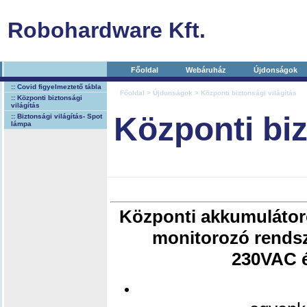
Robohardware Kft.
Főoldal
Webáruház
Újdonságok
:: Covid figyelmeztető tábla
Főoldal
>
Újdonságok
> Központi biztonsági világítás
:: Központi biztonsági
világítás
Központi biz
:: Biztonsági világítás- Spot
lámpa
Központi akkumulátoro
monitorozó rends
230VAC 