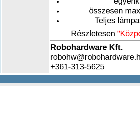
egyenké
összesen max.
Teljes lámpa
Részletesen
"Közpon
Robohardware Kft.
robohw@robohardware.
+361-313-5625