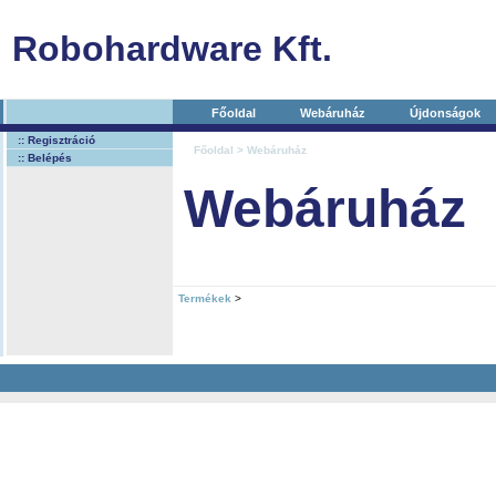
Robohardware Kft.
Főoldal
Webáruház
Újdonságok
:: Regisztráció
Főoldal
> Webáruház
:: Belépés
Webáruház
Termékek
>