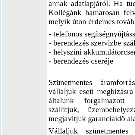
annak adatlapjáról. Ha tud
Kollégánk hamarosan felv
melyik úton érdemes továb
- telefonos segítségnyújtá
- berendezés szervizbe szál
- helyszíni akkumulátorcse
- berendezés cseréje
Szünetmentes áramforráso
vállaljuk eseti megbízásra
általunk forgalmazott 
szállítjuk, üzembehely
megjavítjuk garanciaidő ala
Vállaljuk szünetmentes