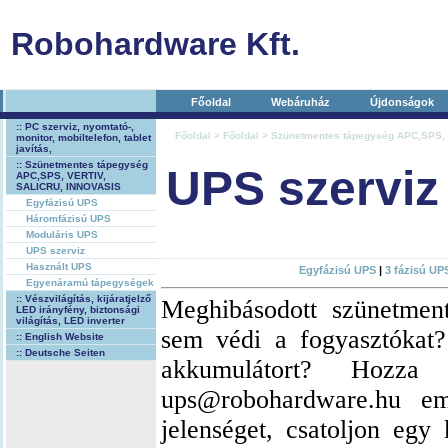
Robohardware Kft.
Főoldal
Webáruház
Újdonságok
:: PC szerviz, nyomtató-,
Főoldal
>
Főoldal
>
Szünetmentes tápegység APC,SPS,
monitor, mobiltelefon, tablet
javítás,
:: Szünetmentes tápegység
UPS szerviz
APC,SPS, VERTIV,
SALICRU, INNOVASIS
Egyfázisú UPS
Háromfázisú UPS
Moduláris UPS
UPS szerviz
Használt UPS
Egyfázisú UPS
|
3 fázisú UP
Egyenáramú tápegységek
:: Vészvilágítás, kijáratjelző
Meghibásodott szünetmen
LED irányfény, biztonsági
világítás, LED inverter
sem védi a fogyasztókat?
:: English Website
:: Deutsche Seiten
akkumulátort? Hozza
ups@robohardware.hu em
jelenséget, csatoljon egy 