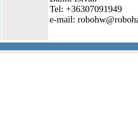
Tel: +36307091949
e-mail: robohw@roboh