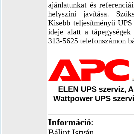
ajánlatunkat és referenci
helyszíni javítása. Szük
Kisebb teljesítményű UPS s
ideje alatt a tápegységek
313-5625 telefonszámon bá
ELEN UPS szerviz, A
Wattpower UPS szerviz
Információ
:
Bálint István