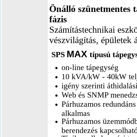
Önálló szünetmentes t
fázis
Számítástechnikai eszk
vészvilágítás, épületek 
MAX
SPS
típusú tápegy
on-line tápegység
10 kVA/kW - 40kW tel
igény szerinti áthidalás
Web és SNMP menedzs
Párhuzamos redundán
alkalmas
Párhuzamos üzemmódb
berendezés kapcsolható