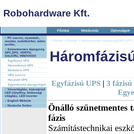
Robohardware Kft.
Főoldal
Webáruház
Újdonságok
:: PC szerviz, nyomtató-,
Főoldal
>
Főoldal
>
Szünetmentes tápegység APC,SPS,
monitor, mobiltelefon, tablet
javítás,
:: Szünetmentes tápegység
Háromfázis
APC,SPS, VERTIV,
SALICRU, INNOVASIS
Egyfázisú UPS
Háromfázisú UPS
Moduláris UPS
UPS szerviz
Használt UPS
Egyfázisú UPS
|
3 fázis
Egyenáramú tápegységek
:: Vészvilágítás, kijáratjelző
Egye
LED irányfény, biztonsági
világítás, LED inverter
:: English Website
Önálló szünetmentes t
:: Deutsche Seiten
fázis
Számítástechnikai eszk