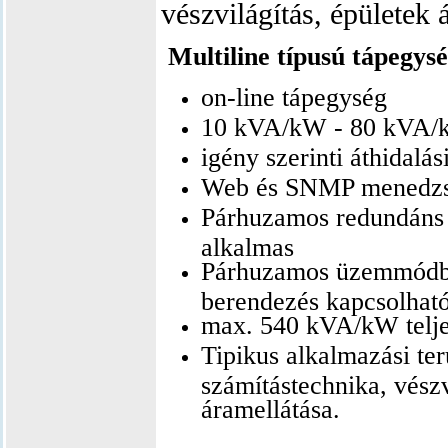
vészvilágítás, épületek 
Multiline típusú tápegys
on-line tápegység
10 kVA/kW - 80 kVA/k
igény szerinti áthidalás
Web és SNMP menedzs
Párhuzamos redundán
alkalmas
Párhuzamos üzemmódb
berendezés kapcsolható
max. 540 kVA/kW telje
Tipikus alkalmazá
si ter
számítástechnika, vészv
áramellátása.