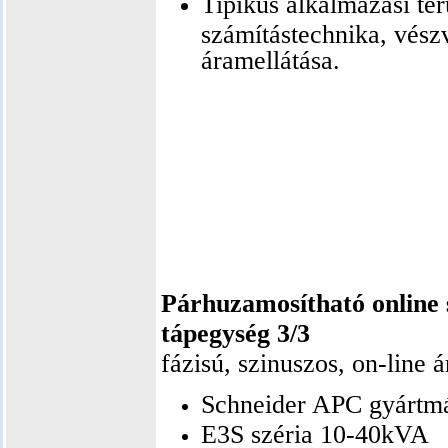
Tipikus alkalmazá
si ter
számítástechnika, vészv
áramellátása.
Párhuzamosítható online
tápegység 3/3
fázisú, szinuszos, on-line 
Schneider APC gyártm
E3S széria 10-40kVA