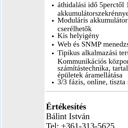
áthidalási idő 5perctől
akkumulátorszekrénnye
Moduláris akkumuláto
cserélhetők
Kis helyigény
Web és SNMP menedzs
Tipikus alkalmazási ter
Kommunikációs közpon
számítástechnika, tartal
épületek áramellátása
3/3 fázis, online, tiszta
Értékesítés
Bálint István
Tel: +361-313-5625